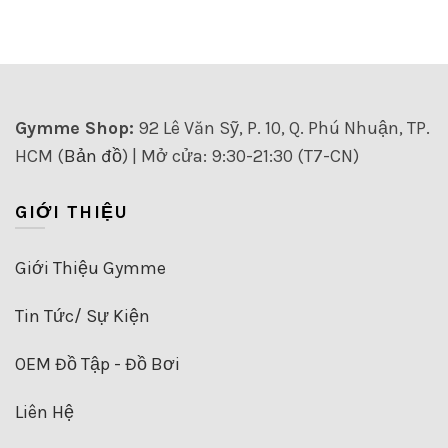
này
này
có
có
nhiều
nhiều
biến
biến
thể.
thể.
Các
Các
Gymme Shop:
92 Lê Văn Sỹ, P. 10, Q. Phú Nhuận, TP.
tùy
tùy
HCM (
Bản đồ
) | Mở cửa: 9:30-21:30 (T7-CN)
chọn
chọn
có
có
thể
thể
GIỚI THIỆU
được
được
chọn
chọn
trên
trên
Giới Thiệu Gymme
trang
trang
sản
sản
Tin Tức/ Sự Kiện
phẩm
phẩm
OEM Đồ Tập - Đồ Bơi
Liên Hệ