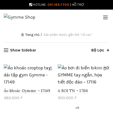
HOTLINE:
091.169.7700
|
HỖ TRỢ
Trang chủ
Sản phẩm được gắn thẻ “cổ cao”
Show Sidebar
Bộ Lọc
New
Áo khoác Gymme – 17149
A BƠI TN – 17116
380.000
₫
300.000
₫
Sản
Sản
+6
phẩm
phẩm