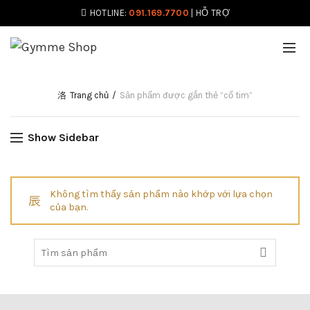
HOTLINE:
091.169.7700
|
HỖ TRỢ
Trang chủ
Sản phẩm được gắn thẻ “cổ tim”
Show Sidebar
Không tìm thấy sản phẩm nào khớp với lựa chọn
của bạn.
Tìm: