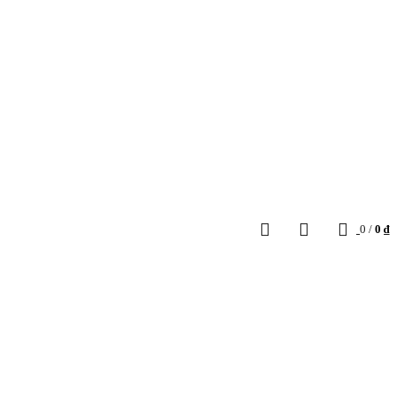
0
/
0
₫