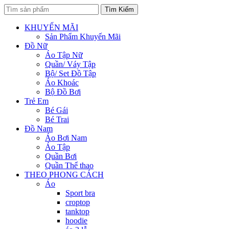
Tìm:
Tìm Kiếm
KHUYẾN MÃI
Sản Phẩm Khuyến Mãi
Đồ Nữ
Áo Tập Nữ
Quần/ Váy Tập
Bộ/ Set Đồ Tập
Áo Khoác
Bộ Đồ Bơi
Trẻ Em
Bé Gái
Bé Trai
Đồ Nam
Áo Bơi Nam
Áo Tập
Quần Bơi
Quần Thể thao
THEO PHONG CÁCH
Áo
Sport bra
croptop
tanktop
hoodie