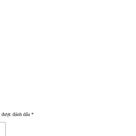
c được đánh dấu
*