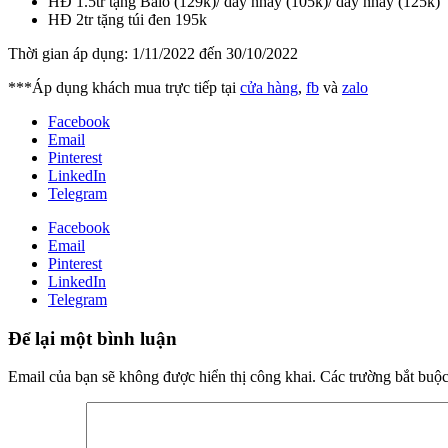
HĐ 1.5tr tặng Balô (129k)/ dây nhảy (105k)/ dây nhảy (125k)
HĐ 2tr tặng túi đen 195k
Thời gian áp dụng: 1/11/2022 đến 30/10/2022
***Áp dụng khách mua trực tiếp tại
cửa hàng
,
fb
và
zalo
Facebook
Email
Pinterest
LinkedIn
Telegram
Facebook
Email
Pinterest
LinkedIn
Telegram
Để lại một bình luận
Email của bạn sẽ không được hiển thị công khai.
Các trường bắt buộ