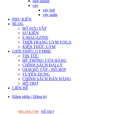
ống suông
váy
váy bơi
váy quần
PHỤ KIỆN
BLOG
BỘ SƯU TẬP
SỰ KIỆN
E-MAGAZINE
THỜI TRANG GYM YOGA
KIẾN THỨC GYM
GIỚI THIỆU GYMME
TIN TỨC
HỆ THỐNG CỬA HÀNG
CHÍNH SÁCH ĐẠI LÝ
OEM ĐỒ TẬP – ĐỒ BƠI
TUYỂN DỤNG
CHÍNH SÁCH BÁN HÀNG
HỖ TRỢ
LIÊN HỆ
Đăng nhập / Đăng ký
HOTLINE:
091.169.7700
|
HỖ TRỢ