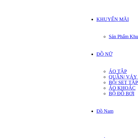
KHUYẾN MÃI
Sản Phẩm Khu
ĐỒ NỮ
ÁO TẬP
QUẦN/ VÁY
BỘ/ SET TẬP
ÁO KHOÁC
BỘ ĐỒ BƠI
Đồ Nam