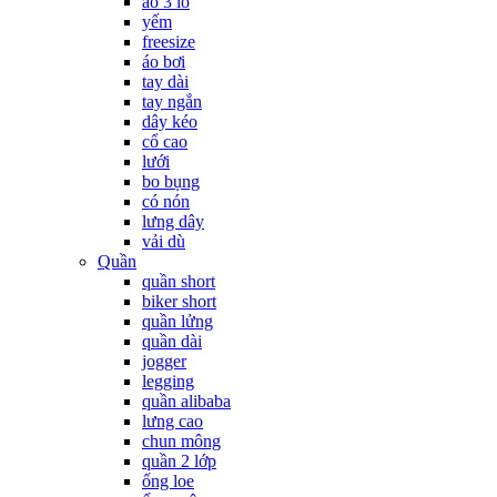
áo 3 lỗ
yếm
freesize
áo bơi
tay dài
tay ngắn
dây kéo
cổ cao
lưới
bo bụng
có nón
lưng dây
vải dù
Quần
quần short
biker short
quần lửng
quần dài
jogger
legging
quần alibaba
lưng cao
chun mông
quần 2 lớp
ống loe