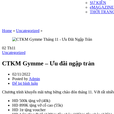
SỰ KIỆN
eMAGAZINE
THỜI TRAN
Home
»
Uncategorized
»
02
Th11
Uncategorized
CTKM Gymme – Ưu đãi ngập tràn
02/11/2022
Posted by
Admin
Để lại bình luận
Chương trình khuyến mãi tưng bừng chào đón tháng 11. Với rất nhiều
HĐ 500k tặng vớ (40k)
HĐ 899K tặng vớ cổ cao (55k)
HĐ 1tr tặng voucher