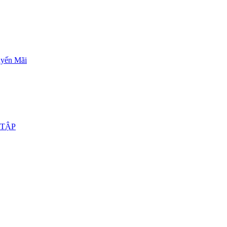
yến Mãi
 TẬP