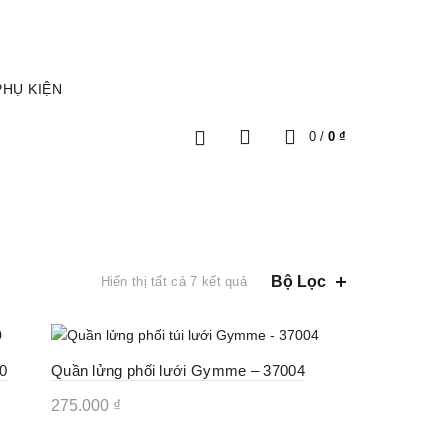
TÀI KHOẢN
GIỎ HÀNG
PHỤ KIỆN
0
/
0
₫
Được
Bộ Lọc
Hiển thị tất cả 7 kết quả
sắp
xếp
theo
mới
40
Quần lửng phối lưới Gymme – 37004
nhất
275.000
₫
Sản