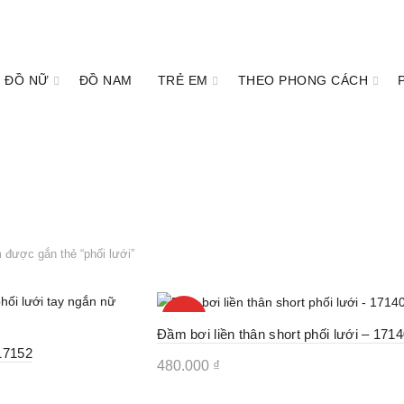
ĐỒ NỮ
ĐỒ NAM
TRẺ EM
THEO PHONG CÁCH
được gắn thẻ “phối lưới”
HOT
New
Đầm bơi liền thân short phối lưới – 171
17152
480.000
₫
Sản