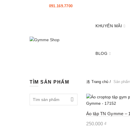
HOTLINE:
091.169.7700
|
HỖ TRỢ
KHUYẾN MÃI
BLOG
TÌM SẢN PHẨM
Trang chủ
Sản phẩm 
Tìm:
New
Áo tập TN Gymme – 
250.000
₫