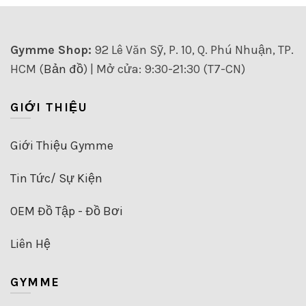
trên
trên
biến
trang
trang
thể.
sản
sản
Các
Gymme Shop:
92 Lê Văn Sỹ, P. 10, Q. Phú Nhuận, TP.
phẩm
phẩm
tùy
HCM (
Bản đồ
) | Mở cửa: 9:30-21:30 (T7-CN)
chọn
có
thể
GIỚI THIỆU
được
chọn
trên
Giới Thiệu Gymme
trang
sản
Tin Tức/ Sự Kiện
phẩm
OEM Đồ Tập - Đồ Bơi
Liên Hệ
GYMME