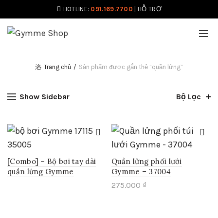
HOTLINE:
091.169.7700
|
HỖ TRỢ
Trang chủ
Sản phẩm được gắn thẻ “quần lửng”
Show Sidebar
Bộ Lọc
[Combo] – Bộ bơi tay dài
Quần lửng phối lưới
quần lửng Gymme
Gymme – 37004
275.000
₫
Sản
phẩm