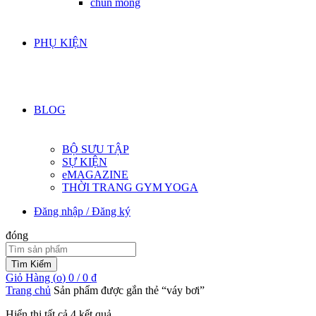
chun mông
PHỤ KIỆN
BLOG
BỘ SƯU TẬP
SỰ KIỆN
eMAGAZINE
THỜI TRANG GYM YOGA
Đăng nhập / Đăng ký
đóng
Tìm:
Tìm Kiếm
Giỏ Hàng (
o
)
0
/
0
₫
Trang chủ
Sản phẩm được gắn thẻ “váy bơi”
Được
Hiển thị tất cả 4 kết quả