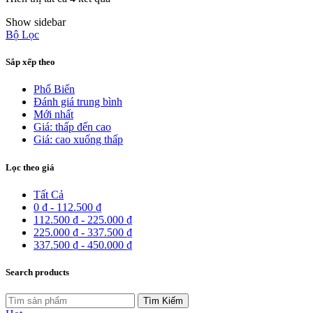
sắp
Show sidebar
xếp
Bộ Lọc
theo
giá:
cao
Sắp xếp theo
đến
thấp
Phổ Biến
Đánh giá trung bình
Mới nhất
Giá: thấp đến cao
Giá: cao xuống thấp
Lọc theo giá
Tất Cả
0
₫
-
112.500
₫
112.500
₫
-
225.000
₫
225.000
₫
-
337.500
₫
337.500
₫
-
450.000
₫
Search products
Tìm:
Tìm Kiếm