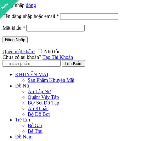
New
Đăng nhập
đóng
Tên đăng nhập hoặc email
*
Mật khẩu
*
Đăng Nhập
Quên mật khẩu?
Nhớ tôi
Chưa có tài khoản?
Tạo Tài Khoản
Tìm:
Tìm Kiếm
KHUYẾN MÃI
Sản Phẩm Khuyến Mãi
Đồ Nữ
Áo Tập Nữ
Quần/ Váy Tập
Bộ/ Set Đồ Tập
Áo Khoác
Bộ Đồ Bơi
Trẻ Em
Bé Gái
Bé Trai
Đồ Nam