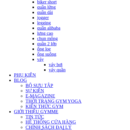
biker short
quần lửng
quần dài
jogger
legging
quần alibaba
lưng cao
chun mông
quần 2 lớp
ống loe
ống suông
váy
váy bơi
váy quần
PHỤ KIỆN
BLOG
BỘ SƯU TẬP
SỰ KIỆN
E-MAGAZINE
THỜI TRANG GYM YOGA
KIẾN THỨC GYM
GIỚI THIỆU GYMME
TIN TỨC
HỆ THỐNG CỬA HÀNG
CHÍNH SÁCH ĐẠI LÝ