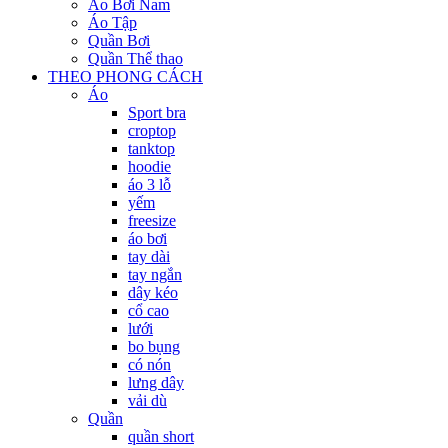
Áo Bơi Nam
Áo Tập
Quần Bơi
Quần Thể thao
THEO PHONG CÁCH
Áo
Sport bra
croptop
tanktop
hoodie
áo 3 lỗ
yếm
freesize
áo bơi
tay dài
tay ngắn
dây kéo
cổ cao
lưới
bo bụng
có nón
lưng dây
vải dù
Quần
quần short