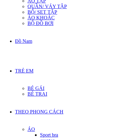
ÁO TẬP
QUẦN/ VÁY TẬP
BỘ/ SET TẬP
ÁO KHOÁC
BỘ ĐỒ BƠI
Đồ Nam
TRẺ EM
BÉ GÁI
BÉ TRAI
THEO PHONG CÁCH
ÁO
Sport bra