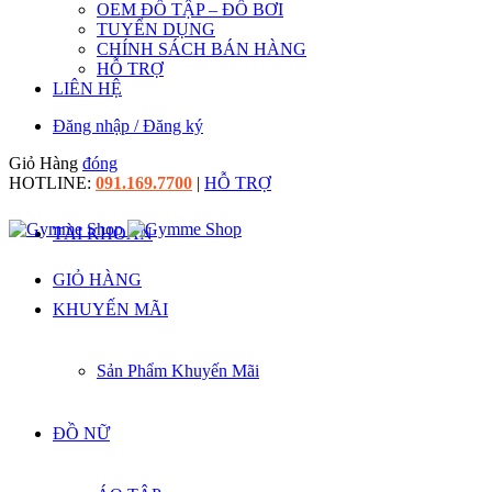
OEM ĐỒ TẬP – ĐỒ BƠI
TUYỂN DỤNG
CHÍNH SÁCH BÁN HÀNG
HỖ TRỢ
LIÊN HỆ
Đăng nhập / Đăng ký
Giỏ Hàng
đóng
HOTLINE:
091.169.7700
|
HỖ TRỢ
TÀI KHOẢN
GIỎ HÀNG
KHUYẾN MÃI
Sản Phẩm Khuyến Mãi
ĐỒ NỮ