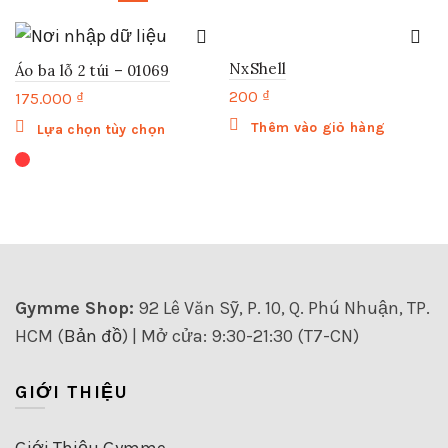
NxShell
Áo ba lỗ 2 túi – 01069
200
₫
175.000
₫
Sản
Thêm vào giỏ hàng
Lựa chọn tùy chọn
phẩm
này
có
nhiều
biến
thể.
Các
tùy
Gymme Shop:
92 Lê Văn Sỹ, P. 10, Q. Phú Nhuận, TP.
chọn
HCM (
Bản đồ
) | Mở cửa: 9:30-21:30 (T7-CN)
có
thể
được
GIỚI THIỆU
chọn
trên
trang
Giới Thiệu Gymme