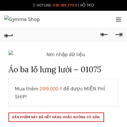
HOTLINE:
091.169.7700
|
HỖ TRỢ
Áo ba lỗ lưng lưới – 01075
Mua thêm
299.000
₫
để được MIỄN PHÍ
SHIP!
SẢN PHẨM NÀY ĐÃ HẾT HÀNG HOẶC KHÔNG CÓ SẴN.