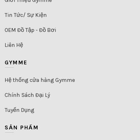
sản
phẩm
Tin Tức/ Sự Kiện
OEM Đồ Tập - Đồ Bơi
Liên Hệ
GYMME
Hệ thống cửa hàng Gymme
Chính Sách Đại Lý
Tuyển Dụng
SẢN PHẨM