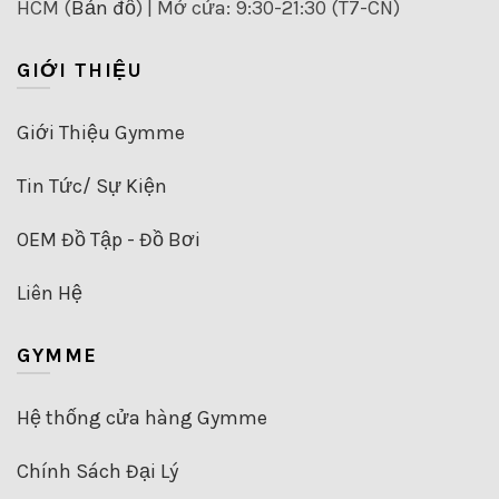
HCM (
Bản đồ
) | Mở cửa: 9:30-21:30 (T7-CN)
chọn
có
thể
GIỚI THIỆU
được
chọn
trên
Giới Thiệu Gymme
trang
sản
Tin Tức/ Sự Kiện
phẩm
OEM Đồ Tập - Đồ Bơi
Liên Hệ
GYMME
Hệ thống cửa hàng Gymme
Chính Sách Đại Lý