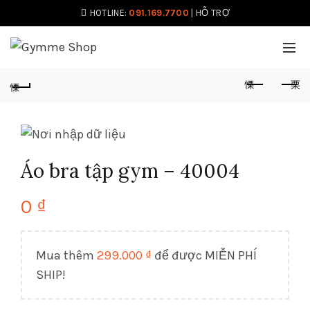
HOTLINE:
091.169.7700
|
HỖ TRỢ
Áo bra tập gym – 40004
0
₫
Mua thêm
299.000
₫
để được MIỄN PHÍ
SHIP!