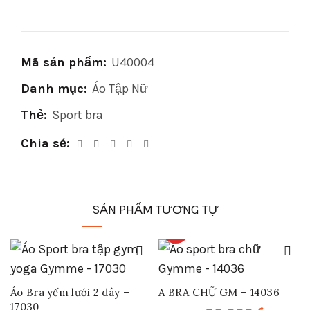
Mã sản phẩm:
U40004
Danh mục:
Áo Tập Nữ
Thẻ:
Sport bra
Chia sẻ
SẢN PHẨM TƯƠNG TỰ
HOT
-
71
%
-
69
%
Sale
Sale
Áo Bra yếm lưới 2 dây –
A BRA CHỮ GM – 14036
17030