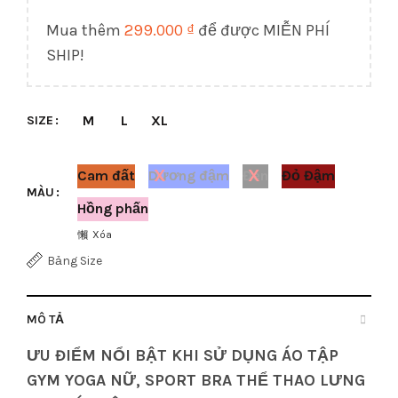
Mua thêm
299.000
₫
để được MIỄN PHÍ
SHIP!
M
L
XL
SIZE
Cam đất
Dương đậm
Đen
Đỏ Đậm
MÀU
Hồng phấn
Xóa
Bảng Size
MÔ TẢ
ƯU ĐIỂM NỔI BẬT KHI SỬ DỤNG ÁO TẬP
GYM YOGA NỮ, SPORT BRA THỂ THAO LƯNG