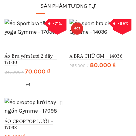
SẢN PHẨM TƯƠNG TỰ
-
71
%
-
69
%
Sale
Sale
HOT
Áo Bra yếm lưới 2 dây –
A BRA CHỮ GM – 14036
17030
Giá
Giá
80.000
₫
255.000
₫
gốc
hiện
Giá
Giá
70.000
₫
245.000
₫
Sản
là:
tại
gốc
hiện
Sản
phẩm
255.000 ₫.
là:
là:
tại
+4
phẩm
này
80.000 ₫.
245.000 ₫.
là:
này
có
70.000 ₫.
có
nhiều
nhiều
biến
biến
thể.
thể.
Các
ÁO CROPTOP LƯỚI –
Các
tùy
17098
tùy
chọn