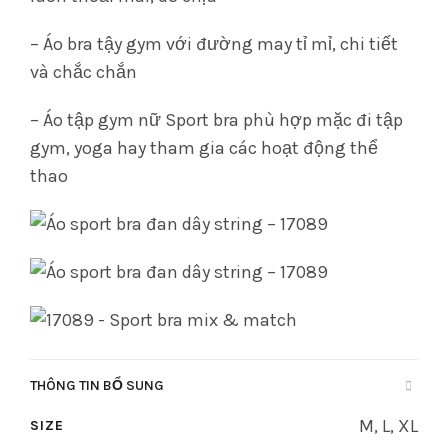
– Áo bra tậy gym với đường may tỉ mỉ, chi tiết
và chắc chắn
– Áo tập gym nữ Sport bra phù hợp mặc đi tập
gym, yoga hay tham gia các hoạt động thể
thao
THÔNG TIN BỔ SUNG
M, L, XL
SIZE