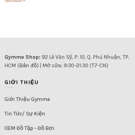
195.000
₫
chọn
có
có
thể
Sản
thể
được
phẩm
được
chọn
này
chọn
trên
có
trên
trang
nhiều
trang
sản
biến
sản
phẩm
thể.
phẩm
Các
Gymme Shop:
92 Lê Văn Sỹ, P. 10, Q. Phú Nhuận, TP.
tùy
HCM (
Bản đồ
) | Mở cửa: 9:30-21:30 (T7-CN)
chọn
có
thể
GIỚI THIỆU
được
chọn
trên
Giới Thiệu Gymme
trang
sản
Tin Tức/ Sự Kiện
phẩm
OEM Đồ Tập - Đồ Bơi