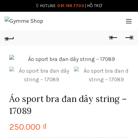
HOTLINE:
091.169.7700
|
HỖ TRỢ
Áo sport bra đan dây string –
17089
250.000
₫