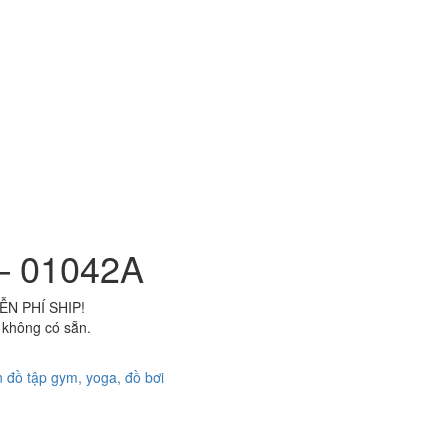
 – 01042A
ỄN PHÍ SHIP!
 không có sẵn.
 đồ tập gym, yoga, đồ bơi