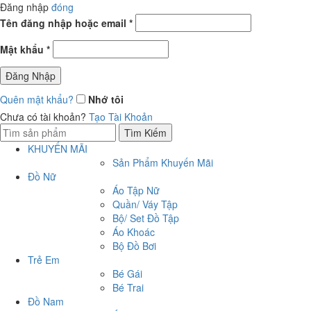
Đăng nhập
đóng
Tên đăng nhập hoặc email
*
Mật khẩu
*
Đăng Nhập
Quên mật khẩu?
Nhớ tôi
Chưa có tài khoản?
Tạo Tài Khoản
Tìm:
Tìm Kiếm
KHUYẾN MÃI
Sản Phẩm Khuyến Mãi
Đồ Nữ
Áo Tập Nữ
Quần/ Váy Tập
Bộ/ Set Đồ Tập
Áo Khoác
Bộ Đồ Bơi
Trẻ Em
Bé Gái
Bé Trai
Đồ Nam