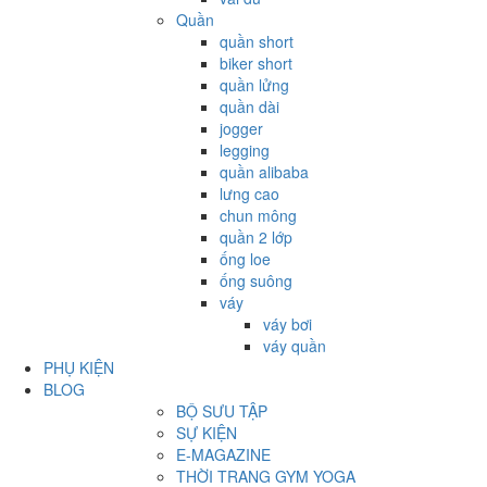
Quần
quần short
biker short
quần lửng
quần dài
jogger
legging
quần alibaba
lưng cao
chun mông
quần 2 lớp
ống loe
ống suông
váy
váy bơi
váy quần
PHỤ KIỆN
BLOG
BỘ SƯU TẬP
SỰ KIỆN
E-MAGAZINE
THỜI TRANG GYM YOGA