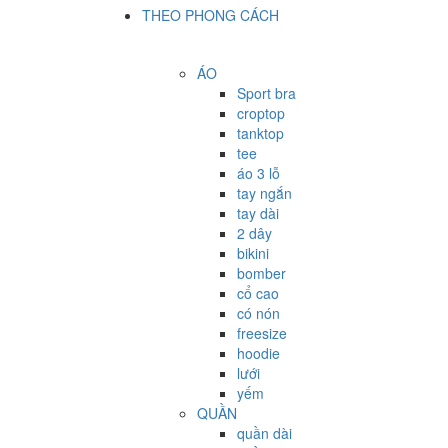
THEO PHONG CÁCH
ÁO
Sport bra
croptop
tanktop
tee
áo 3 lỗ
tay ngắn
tay dài
2 dây
bikini
bomber
cổ cao
có nón
freesize
hoodie
lưới
yếm
QUẦN
quần dài