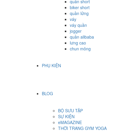
quần short
biker short
quần lửng
váy
váy quần
jogger
quần alibaba
lưng cao
chun mông
PHỤ KIỆN
BLOG
BỘ SƯU TẬP
SỰ KIỆN
eMAGAZINE
THỜI TRANG GYM YOGA