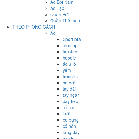
Áo Bơi Nam
Áo Tập
Quần Bơi
Quần Thể thao
THEO PHONG CÁCH
Áo
Sport bra
croptop
tanktop
hoodie
áo 3 lỗ
yếm
freesize
áo bơi
tay dài
tay ngắn
dây kéo
cổ cao
lưới
bo bụng
có nón
lưng dây
vải dù