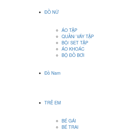
ĐỒ NỮ
ÁO TẬP
QUẦN/ VÁY TẬP
BỘ/ SET TẬP
ÁO KHOÁC
BỘ ĐỒ BƠI
Đồ Nam
TRẺ EM
BÉ GÁI
BÉ TRAI