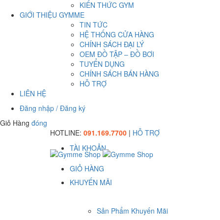
KIẾN THỨC GYM
GIỚI THIỆU GYMME
TIN TỨC
HỆ THỐNG CỬA HÀNG
CHÍNH SÁCH ĐẠI LÝ
OEM ĐỒ TẬP – ĐỒ BƠI
TUYỂN DỤNG
CHÍNH SÁCH BÁN HÀNG
HỖ TRỢ
LIÊN HỆ
Đăng nhập / Đăng ký
Giỏ Hàng
đóng
HOTLINE:
091.169.7700
|
HỖ TRỢ
TÀI KHOẢN
GIỎ HÀNG
KHUYẾN MÃI
Sản Phẩm Khuyến Mãi