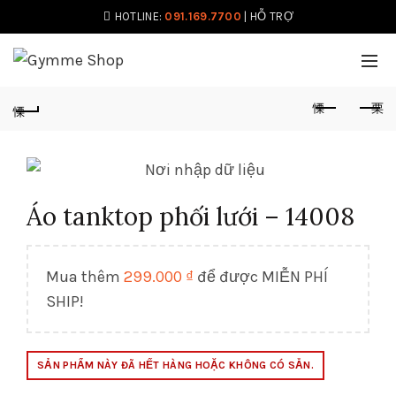
HOTLINE:
091.169.7700
|
HỖ TRỢ
Áo tanktop phối lưới – 14008
Mua thêm
299.000
₫
để được MIỄN PHÍ
SHIP!
SẢN PHẨM NÀY ĐÃ HẾT HÀNG HOẶC KHÔNG CÓ SẴN.