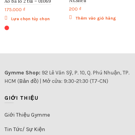
NxShell
Áo ba lỗ 2 túi – 01069
200
₫
175.000
₫
Sản
Thêm vào giỏ hàng
Lựa chọn tùy chọn
phẩm
này
có
nhiều
biến
thể.
Các
tùy
Gymme Shop:
92 Lê Văn Sỹ, P. 10, Q. Phú Nhuận, TP.
chọn
HCM (
Bản đồ
) | Mở cửa: 9:30-21:30 (T7-CN)
có
thể
được
GIỚI THIỆU
chọn
trên
trang
Giới Thiệu Gymme
sản
phẩm
Tin Tức/ Sự Kiện