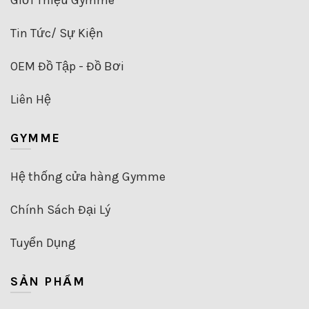
Giới Thiệu Gymme
phẩm
trang
sản
Tin Tức/ Sự Kiện
phẩm
OEM Đồ Tập - Đồ Bơi
Liên Hệ
GYMME
Hệ thống cửa hàng Gymme
Chính Sách Đại Lý
Tuyển Dụng
SẢN PHẨM