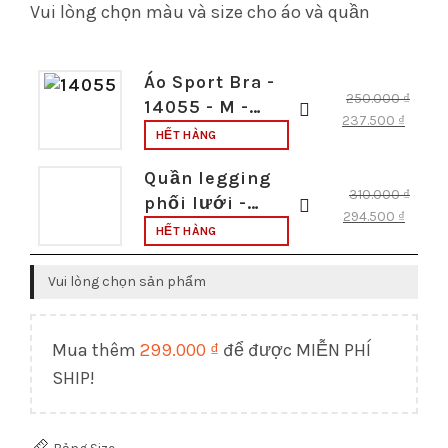
Vui lòng chọn màu và size cho áo và quần
Áo Sport Bra -
250.000
₫
14055 - M -
237.500
₫
Mận x1
HẾT HÀNG
Quần legging
310.000
₫
phối lưới -
294.500
₫
17100 - M - Mận
HẾT HÀNG
x1
Vui lòng chọn sản phẩm
Mua thêm
299.000
₫
để được MIỄN PHÍ
SHIP!