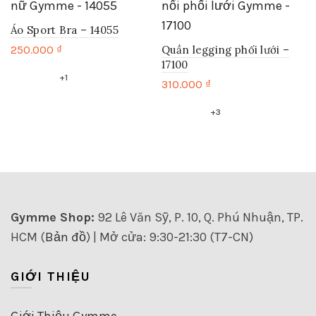
Áo Sport Bra – 14055
250.000
₫
Quần legging phối lưới –
17100
Sản
+1
phẩm
310.000
₫
này
Sản
có
+3
phẩm
nhiều
này
biến
có
thể.
nhiều
Các
biến
tùy
thể.
chọn
Các
Gymme Shop:
92 Lê Văn Sỹ, P. 10, Q. Phú Nhuận, TP.
có
tùy
thể
HCM (
Bản đồ
) | Mở cửa: 9:30-21:30 (T7-CN)
chọn
được
có
chọn
thể
GIỚI THIỆU
trên
được
trang
chọn
sản
trên