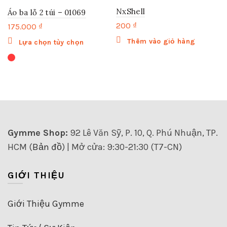
NxShell
Áo ba lỗ 2 túi – 01069
200
₫
175.000
₫
Sản
Thêm vào giỏ hàng
Lựa chọn tùy chọn
phẩm
này
có
nhiều
biến
thể.
Các
tùy
Gymme Shop:
92 Lê Văn Sỹ, P. 10, Q. Phú Nhuận, TP.
chọn
HCM (
Bản đồ
) | Mở cửa: 9:30-21:30 (T7-CN)
có
thể
được
GIỚI THIỆU
chọn
trên
trang
Giới Thiệu Gymme
sản
phẩm