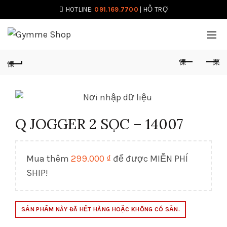
HOTLINE:
091.169.7700
|
HỖ TRỢ
Q JOGGER 2 SỌC – 14007
Mua thêm
299.000
₫
để được MIỄN PHÍ
SHIP!
SẢN PHẨM NÀY ĐÃ HẾT HÀNG HOẶC KHÔNG CÓ SẴN.