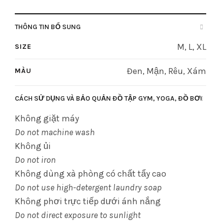
THÔNG TIN BỔ SUNG
M, L, XL
SIZE
Đen, Mận, Rêu, Xám
MÀU
CÁCH SỬ DỤNG VÀ BẢO QUẢN ĐỒ TẬP GYM, YOGA, ĐỒ BƠI
Không giặt máy
Do not machine wash
Không ủi
Do not iron
Không dùng xà phòng có chất tẩy cao
Do not use high-detergent laundry soap
Không phơi trực tiếp dưới ánh nắng
Do not direct exposure to sunlight