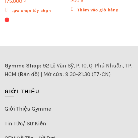
200
₫
175.000
₫
Sản
Thêm vào giỏ hàng
Lựa chọn tùy chọn
phẩm
này
có
nhiều
biến
thể.
Các
tùy
Gymme Shop:
92 Lê Văn Sỹ, P. 10, Q. Phú Nhuận, TP.
chọn
HCM (
Bản đồ
) | Mở cửa: 9:30-21:30 (T7-CN)
có
thể
được
GIỚI THIỆU
chọn
trên
trang
Giới Thiệu Gymme
sản
phẩm
Tin Tức/ Sự Kiện