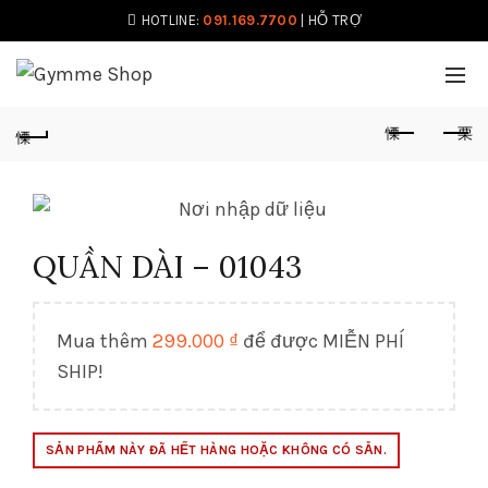
HOTLINE:
091.169.7700
|
HỖ TRỢ
QUẦN DÀI – 01043
Mua thêm
299.000
₫
để được MIỄN PHÍ
SHIP!
SẢN PHẨM NÀY ĐÃ HẾT HÀNG HOẶC KHÔNG CÓ SẴN.