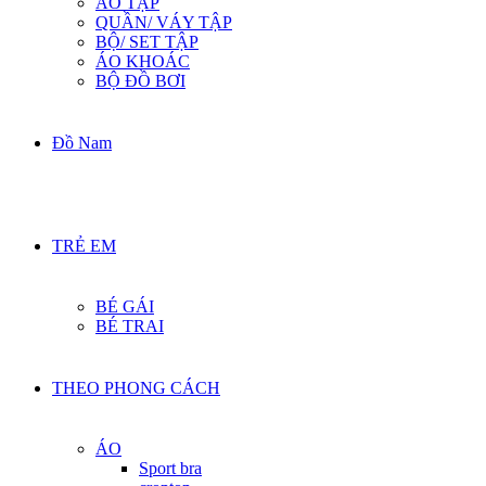
ÁO TẬP
QUẦN/ VÁY TẬP
BỘ/ SET TẬP
ÁO KHOÁC
BỘ ĐỒ BƠI
Đồ Nam
TRẺ EM
BÉ GÁI
BÉ TRAI
THEO PHONG CÁCH
ÁO
Sport bra