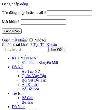
Đăng nhập
đóng
Tên đăng nhập hoặc email
*
Mật khẩu
*
Đăng Nhập
Quên mật khẩu?
Nhớ tôi
Chưa có tài khoản?
Tạo Tài Khoản
Tìm:
Tìm Kiếm
KHUYẾN MÃI
Sản Phẩm Khuyến Mãi
Đồ Nữ
Áo Tập Nữ
Quần/ Váy Tập
Bộ/ Set Đồ Tập
Áo Khoác
Bộ Đồ Bơi
Trẻ Em
Bé Gái
Bé Trai
Đồ Nam