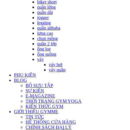
biker short
quần lửng
quần dài
jogger
legging
quần alibaba
lưng cao
chun mông
quần 2 lớp
ống loe
ống suông
váy
váy bơi
váy quần
PHỤ KIỆN
BLOG
BỘ SƯU TẬP
SỰ KIỆN
E-MAGAZINE
THỜI TRANG GYM YOGA
KIẾN THỨC GYM
GIỚI THIỆU GYMME
TIN TỨC
HỆ THỐNG CỬA HÀNG
CHÍNH SÁCH ĐẠI LÝ