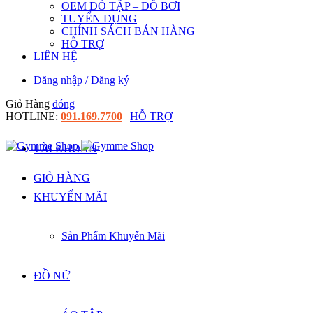
OEM ĐỒ TẬP – ĐỒ BƠI
TUYỂN DỤNG
CHÍNH SÁCH BÁN HÀNG
HỖ TRỢ
LIÊN HỆ
Đăng nhập / Đăng ký
Giỏ Hàng
đóng
HOTLINE:
091.169.7700
|
HỖ TRỢ
TÀI KHOẢN
GIỎ HÀNG
KHUYẾN MÃI
Sản Phẩm Khuyến Mãi
ĐỒ NỮ