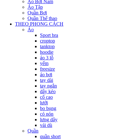
Áo Bơi Nam
Áo Tập
Quần Bơi
Quần Thể thao
THEO PHONG CÁCH
Áo
Sport bra
croptop
tanktop
hoodie
áo 3 lỗ
yếm
freesize
áo bơi
tay dài
tay ngắn
dây kéo
cổ cao
lưới
bo bụng
có nón
lưng dây
vải dù
Quần
quần short