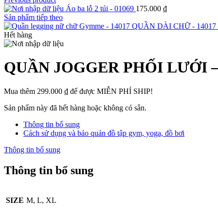
Áo ba lỗ 2 túi - 01069
175.000
₫
Sản phẩm tiếp theo
QUẦN DÀI CHỮ - 14017
Hết hàng
QUẦN JOGGER PHỐI LƯỚI – 
Mua thêm
299.000
₫
để được MIỄN PHÍ SHIP!
Sản phẩm này đã hết hàng hoặc không có sẵn.
Thông tin bổ sung
Cách sử dụng và bảo quản đồ tập gym, yoga, đồ bơi
Thông tin bổ sung
Thông tin bổ sung
SIZE
M, L, XL