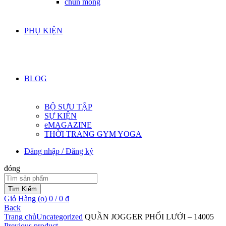
chun mông
PHỤ KIỆN
BLOG
BỘ SƯU TẬP
SỰ KIỆN
eMAGAZINE
THỜI TRANG GYM YOGA
Đăng nhập / Đăng ký
đóng
Tìm:
Tìm Kiếm
Giỏ Hàng (
o
)
0
/
0
₫
Back
Trang chủ
Uncategorized
QUẦN JOGGER PHỐI LƯỚI – 14005
Previous product