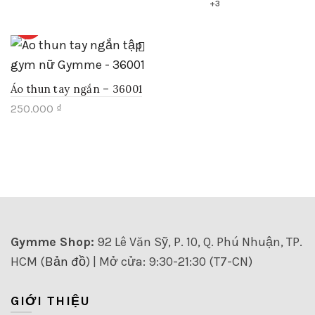
được
này
+3
phẩm
chọn
có
này
HOT
trên
nhiều
có
trang
biến
nhiều
sản
thể.
biến
phẩm
Các
thể.
Áo thun tay ngắn – 36001
tùy
Các
chọn
250.000
₫
tùy
có
chọn
Sản
thể
có
phẩm
được
thể
này
chọn
được
có
trên
chọn
nhiều
trang
trên
biến
sản
trang
thể.
phẩm
sản
Các
Gymme Shop:
92 Lê Văn Sỹ, P. 10, Q. Phú Nhuận, TP.
phẩm
tùy
HCM (
Bản đồ
) | Mở cửa: 9:30-21:30 (T7-CN)
chọn
có
thể
GIỚI THIỆU
được