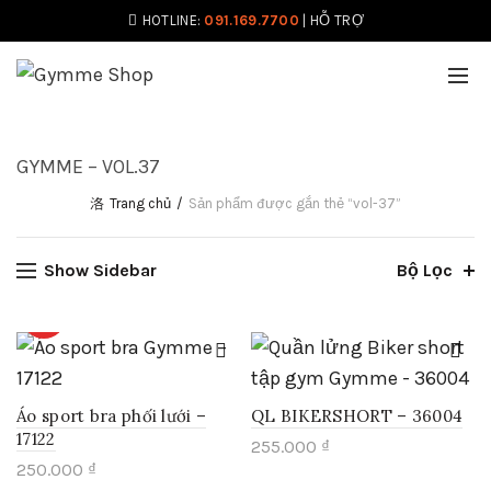
HOTLINE:
091.169.7700
|
HỖ TRỢ
GYMME – VOL.37
Trang chủ
Sản phẩm được gắn thẻ “vol-37”
Show Sidebar
Bộ Lọc
HOT
Áo sport bra phối lưới –
QL BIKERSHORT – 36004
17122
255.000
₫
250.000
₫
Sản