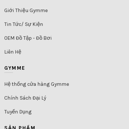
chọn
trên
Giới Thiệu Gymme
trang
sản
Tin Tức/ Sự Kiện
phẩm
OEM Đồ Tập - Đồ Bơi
Liên Hệ
GYMME
Hệ thống cửa hàng Gymme
Chính Sách Đại Lý
Tuyển Dụng
SẢN PHẨM