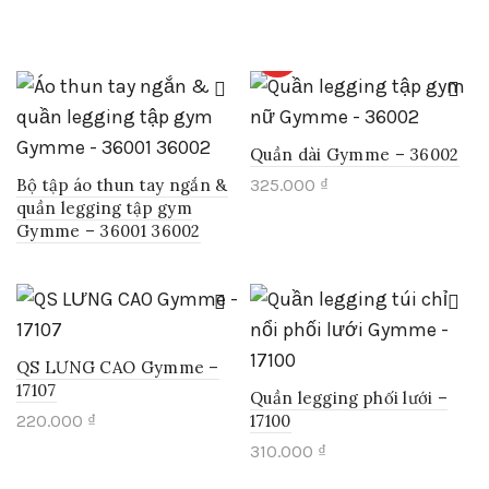
Sản
phẩm
phẩm
này
này
có
HOT
có
nhiều
nhiều
biến
biến
thể.
thể.
Các
Quần dài Gymme – 36002
Các
tùy
Bộ tập áo thun tay ngắn &
325.000
₫
tùy
chọn
quần legging tập gym
chọn
có
Sản
Gymme – 36001 36002
có
thể
phẩm
thể
được
này
được
chọn
có
chọn
trên
nhiều
trên
trang
biến
trang
sản
thể.
QS LƯNG CAO Gymme –
sản
phẩm
Các
17107
phẩm
tùy
Quần legging phối lưới –
220.000
₫
chọn
17100
có
Sản
310.000
₫
thể
phẩm
Sản