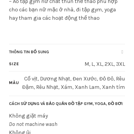
– Áo tập gym nữ chất thun thể thao phù hợp
cho các bạn nữ mặc ở nhà, đi tập gym, yoga
hay tham gia các hoạt động thể thao
THÔNG TIN BỔ SUNG
M, L, XL, 2XL, 3XL
SIZE
Cổ vịt, Dương Nhạt, Đen Xước, Đỏ Đô, Rêu
MÀU
Đậm, Rêu Nhạt, Xám, Xanh Lam, Xanh tím
CÁCH SỬ DỤNG VÀ BẢO QUẢN ĐỒ TẬP GYM, YOGA, ĐỒ BƠI
Không giặt máy
Do not machine wash
Không ủi