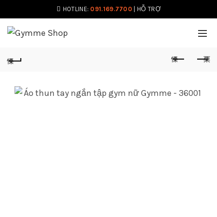
HOTLINE:
091.169.7700
|
HỖ TRỢ