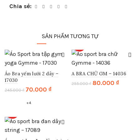
Chia sẻ
SẢN PHẨM TƯƠNG TỰ
HOT
-
71
%
-
69
%
Sale
Sale
Áo Bra yếm lưới 2 dây –
A BRA CHỮ GM – 14036
17030
Giá
Giá
80.000
₫
255.000
₫
gốc
hiện
Giá
Giá
70.000
₫
245.000
₫
Sản
là:
tại
gốc
hiện
Sản
phẩm
255.000 ₫.
là:
là:
tại
+4
phẩm
này
80.000 ₫.
245.000 ₫.
là:
này
có
70.000 ₫.
HOT
có
nhiều
nhiều
biến
biến
thể.
thể.
Các