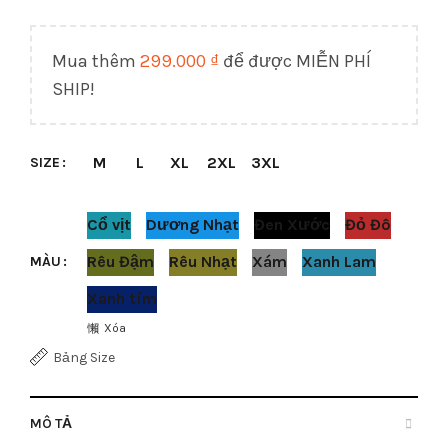
Mua thêm
299.000
₫
để được MIỄN PHÍ
SHIP!
M
L
XL
2XL
3XL
SIZE
Cổ vịt
Dương Nhạt
Đen Xước
Đỏ Đô
Rêu Đậm
Rêu Nhạt
Xám
Xanh Lam
MÀU
Xanh tím
Xóa
Bảng Size
MÔ TẢ