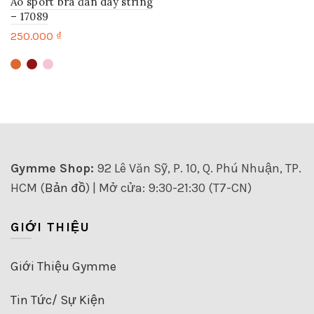
Áo sport bra đan dây string
Các
tùy
– 17089
tùy
chọn
250.000
₫
chọn
có
có
thể
Sản
thể
được
phẩm
được
chọn
này
chọn
trên
có
trên
trang
nhiều
trang
sản
biến
sản
phẩm
thể.
phẩm
Các
Gymme Shop:
92 Lê Văn Sỹ, P. 10, Q. Phú Nhuận, TP.
tùy
HCM (
Bản đồ
) | Mở cửa: 9:30-21:30 (T7-CN)
chọn
có
thể
GIỚI THIỆU
được
chọn
trên
Giới Thiệu Gymme
trang
sản
Tin Tức/ Sự Kiện
phẩm