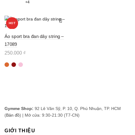
này
là:
tại
+4
phẩm
có
80.000 ₫.
245.000 ₫.
là:
này
nhiều
có
70.000 ₫.
biến
nhiều
thể.
biến
HOT
Các
thể.
tùy
Các
chọn
Áo sport bra đan dây string –
tùy
có
chọn
thể
17089
có
được
thể
250.000
₫
chọn
được
trên
Sản
chọn
trang
phẩm
trên
sản
này
trang
phẩm
có
sản
nhiều
phẩm
biến
thể.
Các
tùy
chọn
Gymme Shop:
92 Lê Văn Sỹ, P. 10, Q. Phú Nhuận, TP. HCM
có
thể
(
Bản đồ
) | Mở cửa: 9:30-21:30 (T7-CN)
được
chọn
trên
GIỚI THIỆU
trang