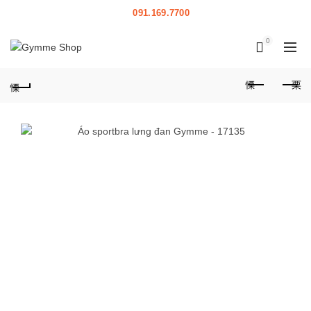
HOTLINE:
091.169.7700
|
HỖ TRỢ
0