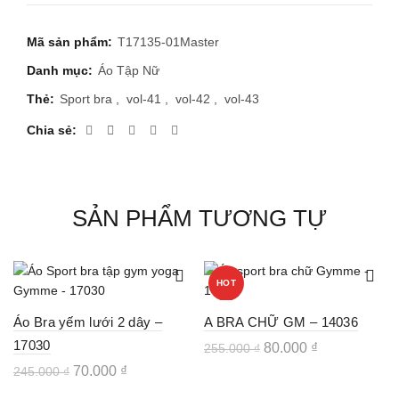
Mã sản phẩm:
T17135-01Master
Danh mục:
Áo Tập Nữ
Thẻ:
Sport bra
,
vol-41
,
vol-42
,
vol-43
Chia sẻ
SẢN PHẨM TƯƠNG TỰ
HOT
-
71
%
-
69
%
Sale
Sale
Áo Bra yếm lưới 2 dây –
A BRA CHỮ GM – 14036
17030
Giá
Giá
80.000
₫
255.000
₫
gốc
hiện
Giá
Giá
70.000
₫
245.000
₫
Sản
là:
tại
phẩm
gốc
hiện
Sản
255.000 ₫.
là: