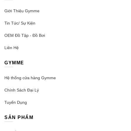
sản
phẩm
Giới Thiệu Gymme
Tin Tức/ Sự Kiện
OEM Đồ Tập - Đồ Bơi
Liên Hệ
GYMME
Hệ thống cửa hàng Gymme
Chính Sách Đại Lý
Tuyển Dụng
SẢN PHẨM