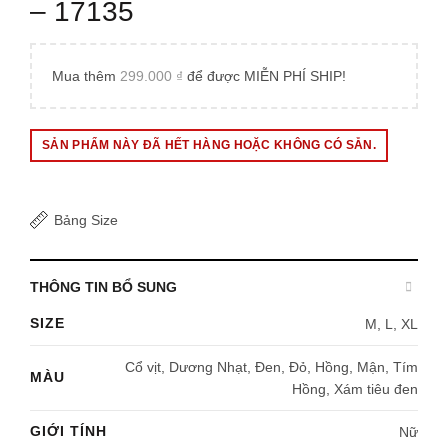
– 17135
Mua thêm
299.000
₫
để được MIỄN PHÍ SHIP!
SẢN PHẨM NÀY ĐÃ HẾT HÀNG HOẶC KHÔNG CÓ SẴN.
Bảng Size
THÔNG TIN BỔ SUNG
SIZE
M, L, XL
Cổ vịt, Dương Nhạt, Đen, Đỏ, Hồng, Mận, Tím
MÀU
Hồng, Xám tiêu đen
GIỚI TÍNH
Nữ