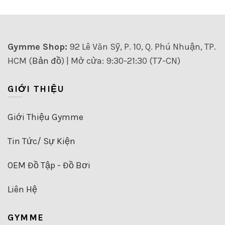
trên
trang
nhiều
trang
sản
biến
sản
phẩm
thể.
phẩm
Các
Gymme Shop:
92 Lê Văn Sỹ, P. 10, Q. Phú Nhuận, TP.
tùy
HCM (
Bản đồ
) | Mở cửa: 9:30-21:30 (T7-CN)
chọn
có
thể
GIỚI THIỆU
được
chọn
trên
Giới Thiệu Gymme
trang
sản
Tin Tức/ Sự Kiện
phẩm
OEM Đồ Tập - Đồ Bơi
Liên Hệ
GYMME