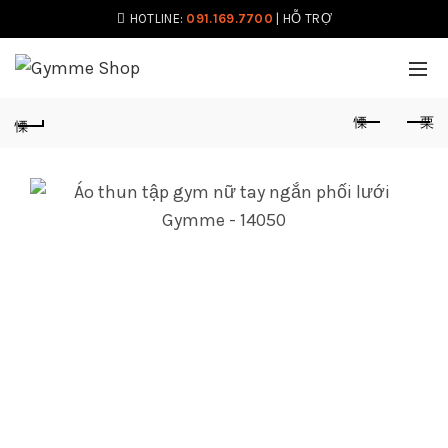
HOTLINE:
091.169.7700
|
HỖ TRỢ