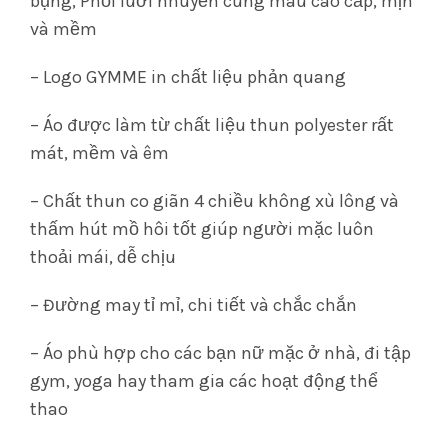
bụng, Phối luới nhuyễn cùng màu cao cấp, mịn
và mềm
– Logo GYMME in chất liệu phản quang
– Áo được làm từ chất liệu thun polyester rất
mát, mềm và êm
– Chất thun co giãn 4 chiều không xù lông và
thấm hút mồ hôi tốt giúp người mặc luôn
thoải mái, dễ chịu
– Đường may tỉ mỉ, chi tiết và chắc chắn
– Áo phù hợp cho các bạn nữ mặc ở nhà, đi tập
gym, yoga hay tham gia các hoạt động thể
thao