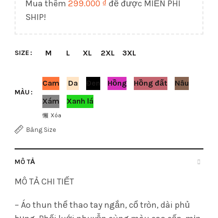
Mua thêm
299.000
₫
để được MIỄN PHÍ
SHIP!
M
L
XL
2XL
3XL
SIZE
Cam
Da
Đen
Hồng
Hồng đất
Nâu
MÀU
Xám
Xanh lá
Xóa
Bảng Size
MÔ TẢ
MÔ TẢ CHI TIẾT
– Áo thun thể thao tay ngắn, cổ tròn, dài phủ